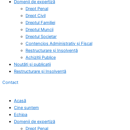
Domenii de expertiză
Drept Penal
Drept Civil
Dreptul Familiei
Dreptul Muncii
Dreptul Societar
Contencios Administrativ și Fiscal
Restructurare și Insolvență
Achiziții Publice
Noutăți și publicații
Restructurare și Insolvență
Contact
Acasă
Cine suntem
Echipa
Domenii de expertiză
Drept Penal