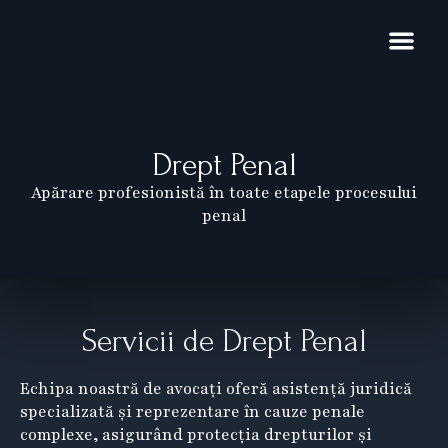
Skip
to
content
Domenii de exp
Noutăți și pub
Restructurare 
Drept Penal
Apărare profesionistă în toate etapele procesului
penal
Servicii de Drept Penal
Echipa noastră de avocați oferă asistență juridică
specializată și reprezentare în cauze penale
complexe, asigurând protecția drepturilor și