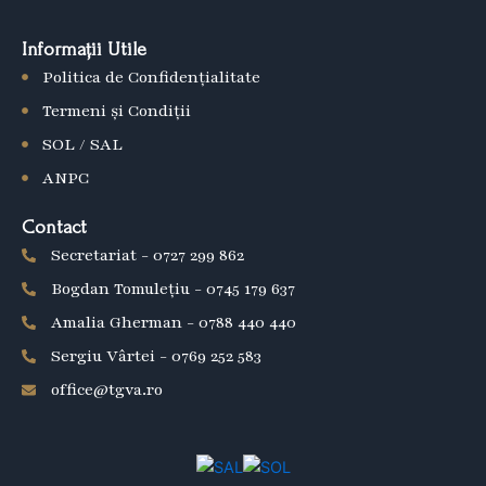
b
Informații Utile
o
Politica de Confidențialitate
o
k
Termeni și Condiții
SOL / SAL
ANPC
Contact
Secretariat - 0727 299 862
Bogdan Tomulețiu - 0745 179 637
Amalia Gherman - 0788 440 440
Sergiu Vârtei - 0769 252 583
office@tgva.ro