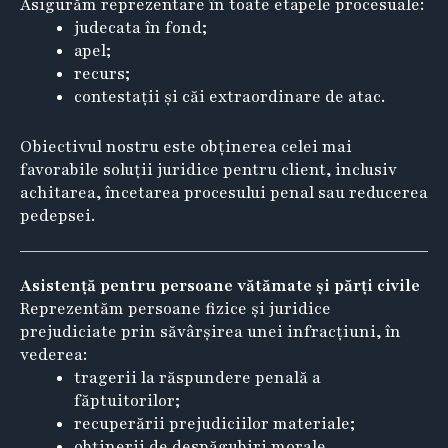
Asigurăm reprezentare în toate etapele procesuale:
judecata în fond;
apel;
recurs;
contestații și căi extraordinare de atac.
Obiectivul nostru este obținerea celei mai
favorabile soluții juridice pentru client, inclusiv
achitarea, încetarea procesului penal sau reducerea
pedepsei.
Asistență pentru persoane vătămate și părți civile
Reprezentăm persoane fizice și juridice
prejudiciate prin săvârșirea unei infracțiuni, în
vederea:
tragerii la răspundere penală a
făptuitorilor;
recuperării prejudiciilor materiale;
obținerii de despăgubiri morale.