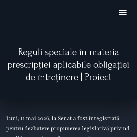
Skip
to
content
Domenii de exp
Noutăți și pub
Restructurare 
Reguli speciale în materia
prescripției aplicabile obligației
de întreținere | Proiect
Luni, 11 mai 2026, la Senat a fost înregistrată
pentru dezbatere propunerea legislativă privind