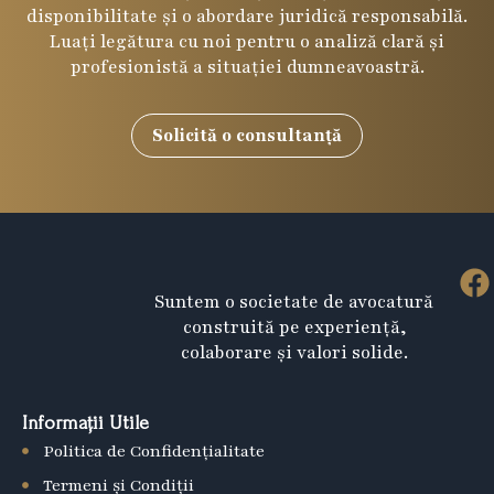
disponibilitate și o abordare juridică responsabilă.
Luați legătura cu noi pentru o analiză clară și
profesionistă a situației dumneavoastră.
Solicită o consultanță
F
Suntem o societate de avocatură
a
construită pe experiență,
c
colaborare și valori solide.
e
b
Informații Utile
o
Politica de Confidențialitate
o
k
Termeni și Condiții