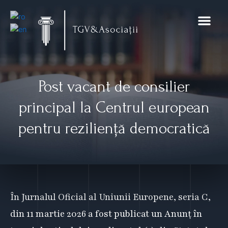
Skip
to
content
Domenii de exp
Noutăți și pub
Restructurare 
Post vacant de consilier
principal la Centrul european
pentru reziliență democratică
În Jurnalul Oficial al Uniunii Europene, seria C,
din 11 martie 2026 a fost publicat un Anunț în