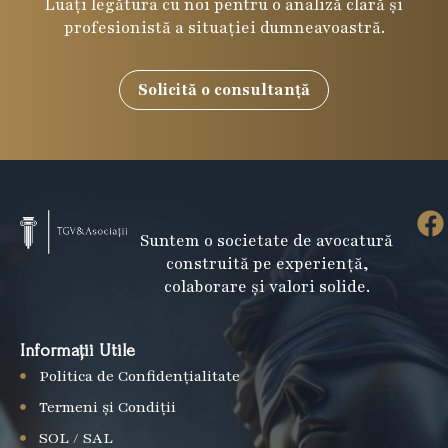
Luați legătura cu noi pentru o analiză clară și
profesionistă a situației dumneavoastră.
Solicită o consultanță
F
Suntem o societate de avocatură
a
construită pe experiență,
c
colaborare și valori solide.
e
b
Informații Utile
o
Politica de Confidențialitate
o
k
Termeni și Condiții
SOL / SAL