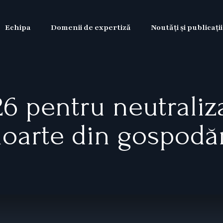
Echipa
Domenii de expertiză
Noutăți și publicații
26 pentru neutraliz
oarte din gospodăr