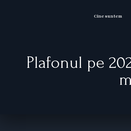
Skip
to
Cine suntem
content
Plafonul pe 20
m