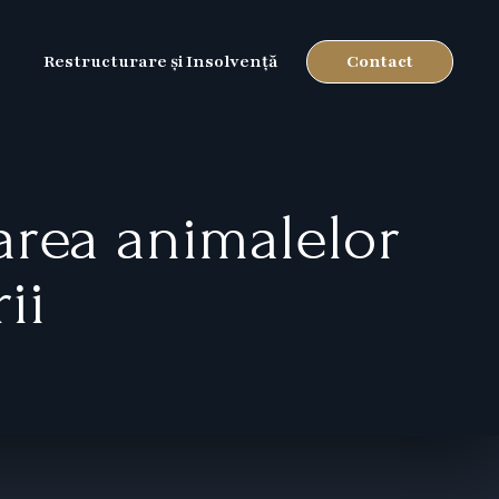
Contact
Restructurare și Insolvență
area animalelor
ii