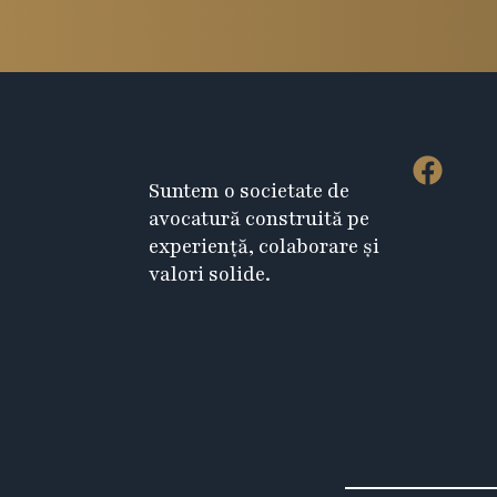
F
Suntem o societate de
a
avocatură construită pe
c
experiență, colaborare și
e
valori solide.
b
o
o
k