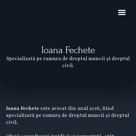
Skip
to
content
Domenii de exp
Noutăți și pub
Restructurare 
Ioana Fechete
Specializată pe ramura de dreptul muncii și dreptul
civil.
Ioana Fechete
este avocat din anul 2016, fiind
specializată pe ramura de dreptul muncii și dreptul
civil.