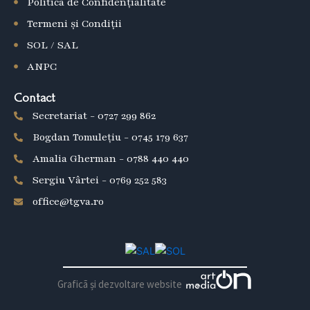
Politica de Confidențialitate
o
k
Termeni și Condiții
SOL / SAL
ANPC
Contact
Secretariat - 0727 299 862
Bogdan Tomulețiu - 0745 179 637
Amalia Gherman - 0788 440 440
Sergiu Vârtei - 0769 252 583
office@tgva.ro
Graficã și dezvoltare website