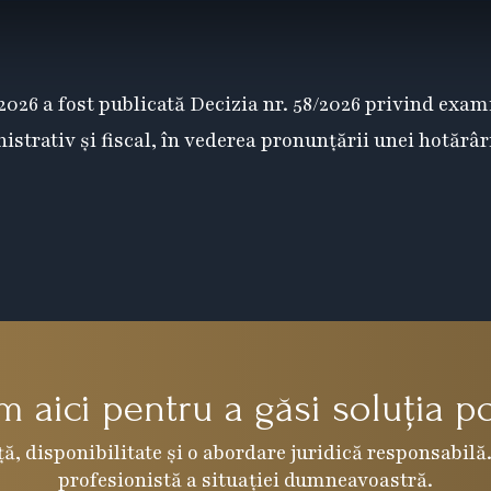
i 2026 a fost publicată Decizia nr. 58/2026 privind exa
istrativ și fiscal, în vederea pronunțării unei hotărâri
 aici pentru a găsi soluția po
ă, disponibilitate și o abordare juridică responsabilă.
profesionistă a situației dumneavoastră.