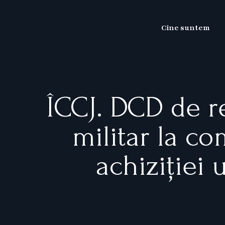
Skip
to
Cine suntem
content
ÎCCJ. DCD de r
militar la c
achiziției 