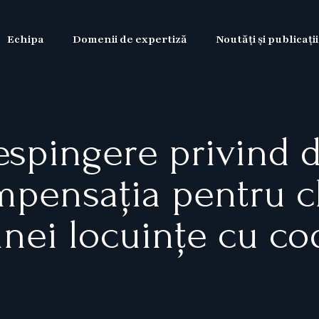
Echipa
Domenii de expertiză
Noutăți și publicații
espingere privind d
ompensația pentru ch
unei locuințe cu co