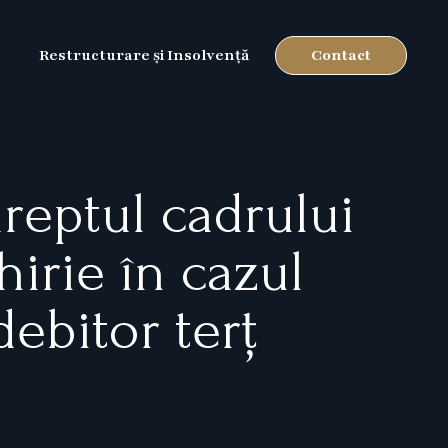
Contact
Restructurare și Insolvență
reptul cadrului
irie în cazul
debitor terț