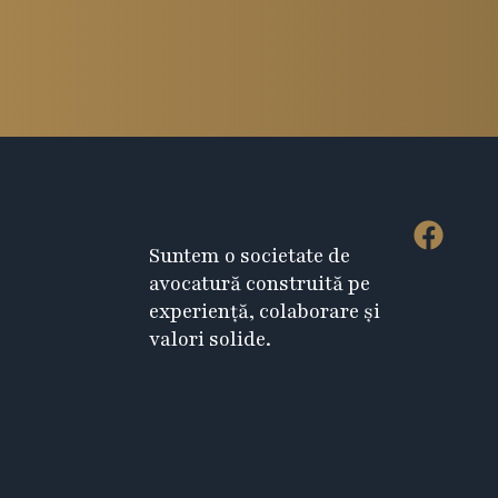
F
Suntem o societate de
a
avocatură construită pe
c
experiență, colaborare și
e
valori solide.
b
o
o
k