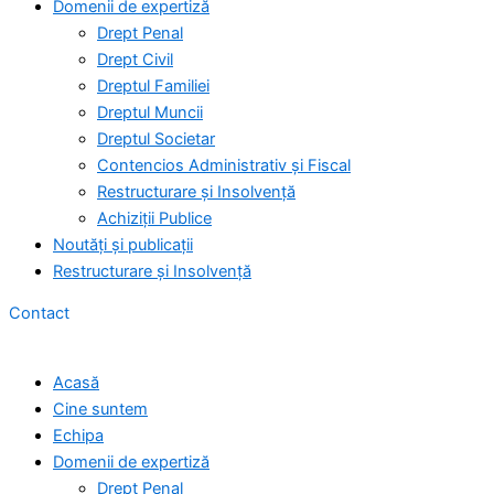
Domenii de expertiză
Drept Penal
Drept Civil
Dreptul Familiei
Dreptul Muncii
Dreptul Societar
Contencios Administrativ și Fiscal
Restructurare și Insolvență
Achiziții Publice
Noutăți și publicații
Restructurare și Insolvență
Contact
Acasă
Cine suntem
Echipa
Domenii de expertiză
Drept Penal