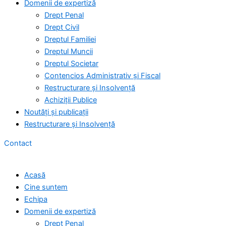
Domenii de expertiză
Drept Penal
Drept Civil
Dreptul Familiei
Dreptul Muncii
Dreptul Societar
Contencios Administrativ și Fiscal
Restructurare și Insolvență
Achiziții Publice
Noutăți și publicații
Restructurare și Insolvență
Contact
Acasă
Cine suntem
Echipa
Domenii de expertiză
Drept Penal