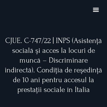
Skip
to
content
Domenii de exp
Noutăți și pub
Restructurare 
CJUE. C-747/22 | INPS (Asistență
socială și acces la locuri de
muncă – Discriminare
indirectă). Condiția de reședință
de 10 ani pentru accesul la
prestații sociale în Italia