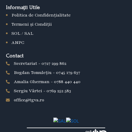
b
Informații Utile
o
Politica de Confidențialitate
o
k
Termeni și Condiții
SOL / SAL
ANPC
Contact
Secretariat - 0727 299 862
Bogdan Tomulețiu - 0745 179 637
Amalia Gherman - 0788 440 440
Sergiu Vârtei - 0769 252 583
office@tgva.ro