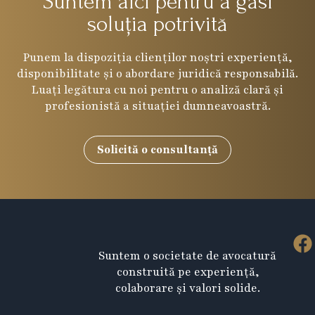
Suntem aici pentru a găsi
soluția potrivită
Punem la dispoziția clienților noștri experiență,
disponibilitate și o abordare juridică responsabilă.
Luați legătura cu noi pentru o analiză clară și
profesionistă a situației dumneavoastră.
Solicită o consultanță
F
Suntem o societate de avocatură
a
construită pe experiență,
c
colaborare și valori solide.
e