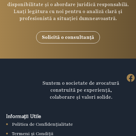
disponibilitate și o abordare juridică responsabilă.
Luați legătura cu noi pentru o analiză clară și
profesionistă a situației dumneavoastră.
Solicită o consultanță
F
Suntem o societate de avocatură
a
construită pe experiență,
c
colaborare și valori solide.
e
b
Informații Utile
o
Politica de Confidențialitate
o
k
Termeni și Condiții