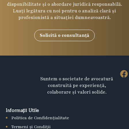
disponibilitate și o abordare juridică responsabilă.
Luați legătura cu noi pentru o analiză clară și
profesionistă a situației dumneavoastră.
Solicită o consultanță
F
Suntem o societate de avocatură
a
construită pe experiență,
c
colaborare și valori solide.
e
b
Informații Utile
o
Politica de Confidențialitate
o
k
Termeni și Condiții