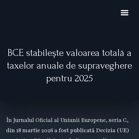
Skip
to
content
Domenii de exp
Noutăți și pub
Restructurare 
BCE stabilește valoarea totală a
taxelor anuale de supraveghere
pentru 2025
În Jurnalul Oficial al Uniunii Europene, seria C,
din 18 martie 2026 a fost publicată Decizia (UE)