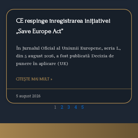
CE respinge înregistrarea inițiativei
„Save Europe Act”
În Jurnalul Oficial al Uniunii Europene, seria L,
din 5 august 2026, a fost publicată Decizia de
punere în aplicare (UE)
CITEȘTE MAI MULT »
5 august 2026
1
2
3
4
5