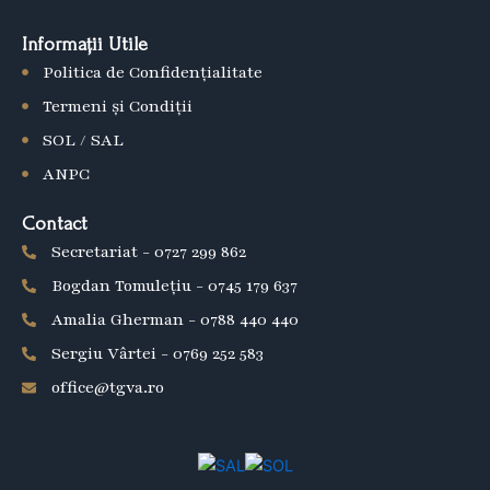
b
Informații Utile
o
Politica de Confidențialitate
o
k
Termeni și Condiții
SOL / SAL
ANPC
Contact
Secretariat - 0727 299 862
Bogdan Tomulețiu - 0745 179 637
Amalia Gherman - 0788 440 440
Sergiu Vârtei - 0769 252 583
office@tgva.ro