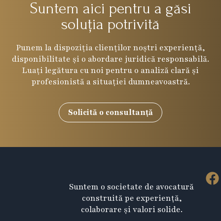
Suntem aici pentru a găsi
soluția potrivită
Punem la dispoziția clienților noștri experiență,
disponibilitate și o abordare juridică responsabilă.
Luați legătura cu noi pentru o analiză clară și
profesionistă a situației dumneavoastră.
Solicită o consultanță
F
Suntem o societate de avocatură
a
construită pe experiență,
c
colaborare și valori solide.
e