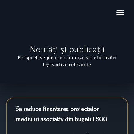
Skip
to
content
Domenii de exp
Noutăți și pub
Restructurare 
Noutăți și publicații
Perspective juridice, analize și actualizări
legislative relevante
Page
Page
Page
Page
Page
Se reduce finanțarea proiectelor
mediului asociativ din bugetul SGG