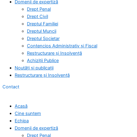
Domenii de expertiză
Drept Penal
Drept Civil
Dreptul Familiei
Dreptul Muncii
Dreptul Societar
Contencios Administrativ și Fiscal
Restructurare și Insolvență
Achiziții Publice
Noutăți și publicații
Restructurare și Insolvență
Contact
Acasă
Cine suntem
Echipa
Domenii de expertiză
Drept Penal